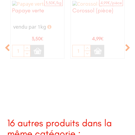
3,50€/kg
4,99€/pièce
Papaye verte
Corossol (pièce)
vendu par 1kg
Prix
Prix
3,50€
4,99€
g
16 autres produits dans la
même catégorie :