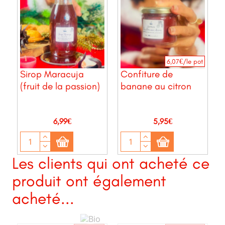
6,07€/le pot
Sirop Maracuja
Confiture de
(fruit de la passion)
banane au citron
Prix
Prix
6,99€
5,95€
Les clients qui ont acheté ce
produit ont également
acheté...