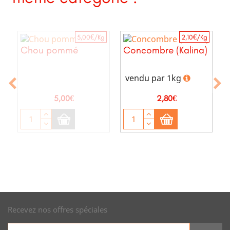
g
5,00€/Kg
2,10€/Kg
Chou pommé
Concombre (Kalina)
vendu par 1kg
Prix
Prix
5,00€
2,80€
Recevez nos offres spéciales