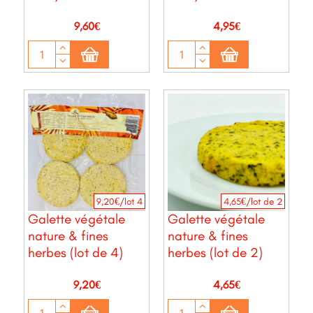
Prix
Prix
9,60€
4,95€
9,20€/lot 4
4,65€/lot de 2
Galette végétale
Galette végétale
nature & fines
nature & fines
herbes (lot de 4)
herbes (lot de 2)
Prix
Prix
9,20€
4,65€