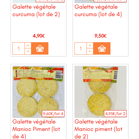
Galette végétale
Galette végétale
curcuma (lot de 2)
curcuma (lot de 4)
Prix
Prix
4,90€
9,50€
9,60€/lot 4
4,95€/lot 2
Galette végétale
Galette végétale
Manioc Piment (lot
Manioc piment (lot
de 4)
de 2)