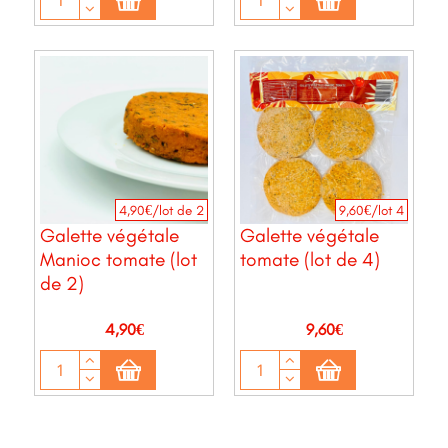
4,90€/lot de 2
9,60€/lot 4
Galette végétale
Galette végétale
Manioc tomate (lot
tomate (lot de 4)
de 2)
Prix
Prix
4,90€
9,60€