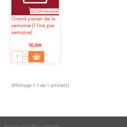
30,00€/semaine
Grand panier de la
semaine (1 fois par
semaine)
Prix
30,00€
Affichage 1-1 de 1 article(s)
Recevez nos offres spéciales