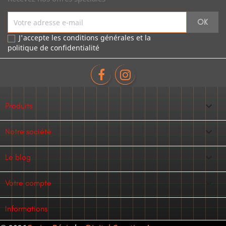
J'accepte les conditions générales et la
politique de confidentialité

Produits

Notre société

Le blog

Votre compte
Informations