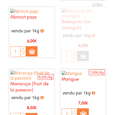
Abricot pays
Bassignac bio
(mangot)
vendu par 1kg
vendu par 1kg
Prix
6,00€
Prix
4,50€
7,00€/Kg
8,50€/Kg
Mangue
Maracuja (fruit de
la passion)
vendu par 1kg
vendu par 1kg
Prix
7,00€
Prix
8,50€