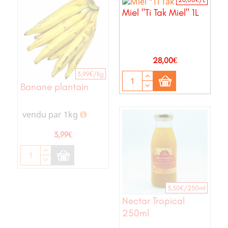
Miel "Ti Tak Miel" 1L
Prix
28,00€
3,99€/Kg
Banane plantain
vendu par 1kg
Prix
3,99€
3,50€/250ml
Nectar Tropical
250ml