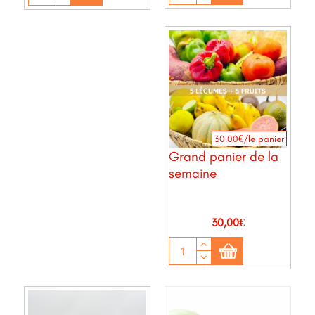
30,00€/le panier
Grand panier de la
semaine
Prix
30,00€