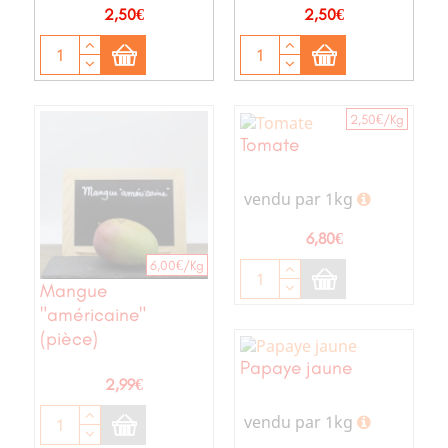
Prix
Prix
2,50€
2,50€
2,50€/Kg
Tomate
vendu par 1kg
Prix
6,80€
6,00€/Kg
Mangue
"américaine"
(pièce)
Papaye jaune
Prix
2,99€
vendu par 1kg