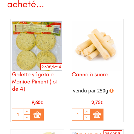
acheté...
9,60€/lot 4
Galette végétale
Canne à sucre
Manioc Piment (lot
de 4)
vendu par 250g
Prix
Prix
9,60€
2,75€
28,00€/L