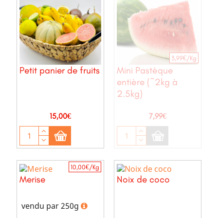
3,99€/Kg
Petit panier de fruits
Mini Pastèque
entière (~2kg à
2.5kg)
Prix
Prix
15,00€
7,99€
10,00€/Kg
Merise
Noix de coco
vendu par 250g