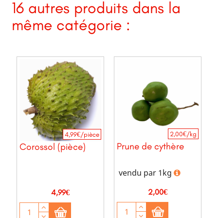
16 autres produits dans la
même catégorie :
2,00€/kg
4,99€/pièce
Prune de cythère
Corossol (pièce)
vendu par 1kg
Prix
Prix
2,00€
4,99€