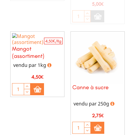
Prix
5,00€
4,50€/Kg
Mangot
(assortiment)
vendu par 1kg
Prix
4,50€
Canne à sucre
vendu par 250g
Prix
2,75€