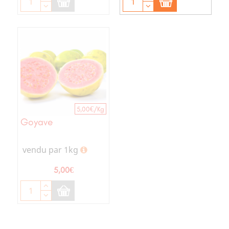
5,00€/Kg
Goyave
vendu par 1kg
Prix
5,00€