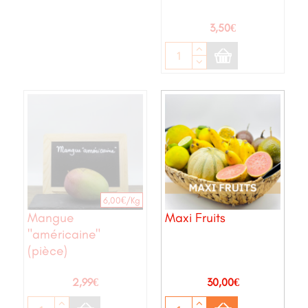
Prix
3,50€
6,00€/Kg
Mangue
Maxi Fruits
"américaine"
(pièce)
Prix
Prix
2,99€
30,00€