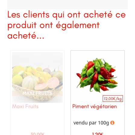
Les clients qui ont acheté ce
produit ont également
acheté...
12,00€/kg
Maxi Fruits
Piment végétarien
vendu par 100g
Prix
Prix
30,00€
1,20€