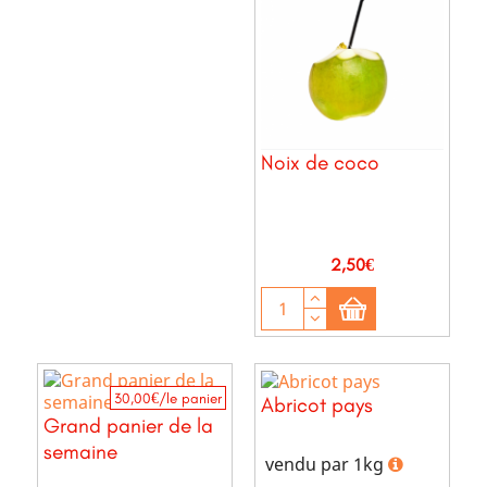
Noix de coco
Prix
2,50€
30,00€/le panier
Abricot pays
Grand panier de la
semaine
vendu par 1kg