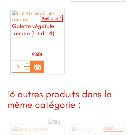
9,60€/lot 4
Galette végétale
tomate (lot de 4)
Prix
9,60€
16 autres produits dans la
même catégorie :
5,50€/Kg