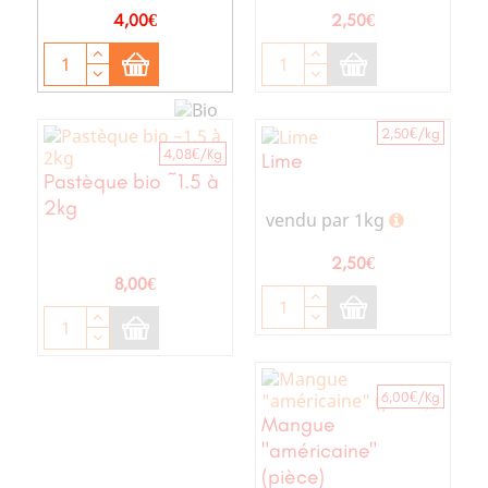
Prix
Prix
4,00€
2,50€
2,50€/kg
4,08€/Kg
Lime
Pastèque bio ~1.5 à
2kg
vendu par 1kg
Prix
2,50€
Prix
8,00€
6,00€/Kg
Mangue
"américaine"
(pièce)