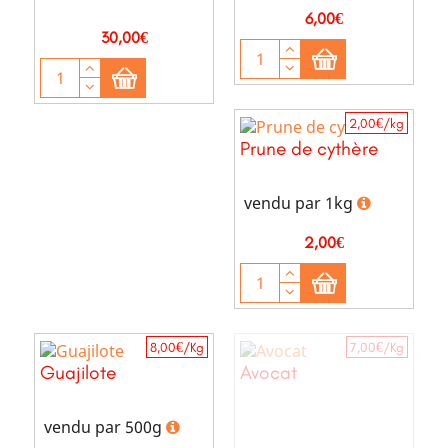
Prix
6,00€
Prix
30,00€
2,00€/kg
Prune de cythère
vendu par 1kg
Prix
2,00€
8,00€/Kg
7,00€/Kg
Guajilote
Avocat
vendu par 500g