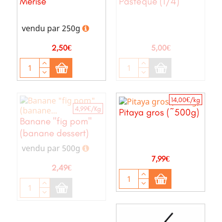
Merise
Pastèque (1/4)
vendu par 250g
Prix
Prix
2,50€
5,00€
14,00€/kg
4,99€/Kg
Pitaya gros (~500g)
Banane "fig pom"
(banane dessert)
vendu par 500g
Prix
7,99€
Prix
2,49€