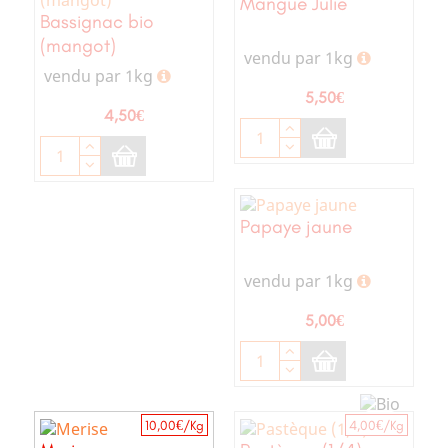
Mangue Julie
Bassignac bio
(mangot)
vendu par 1kg
vendu par 1kg
Prix
5,50€
Prix
4,50€
Papaye jaune
vendu par 1kg
Prix
5,00€
10,00€/Kg
4,00€/Kg