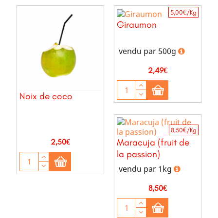
5,00€/Kg
Giraumon
vendu par 500g
Prix
2,49€
Noix de coco
8,50€/Kg
Maracuja (fruit de
Prix
2,50€
la passion)
vendu par 1kg
Prix
8,50€