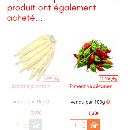
produit ont également
acheté...
3,99€/Kg
12,00€/kg
Banane plantain
Piment végétarien
vendu par 1kg
vendu par 100g
Prix
Prix
3,99€
1,20€