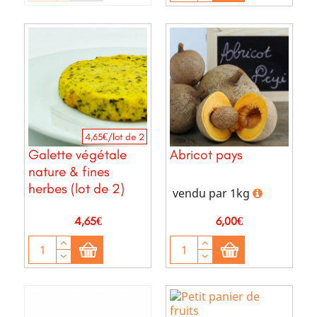
4,65€/lot de 2
Galette végétale
Abricot pays
nature & fines
herbes (lot de 2)
vendu par 1kg
Prix
Prix
4,65€
6,00€