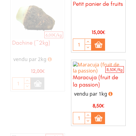
Petit panier de fruits
Prix
15,00€
6,00€/kg
Dachine (~2kg)
vendu par 2kg
8,50€/Kg
Prix
12,00€
Maracuja (fruit de
la passion)
vendu par 1kg
Prix
8,50€