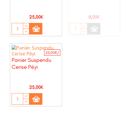
Prix
Prix
25,00€
8,00€
25,00€/
Panier Suspendu
Cerise Péyi
Prix
25,00€