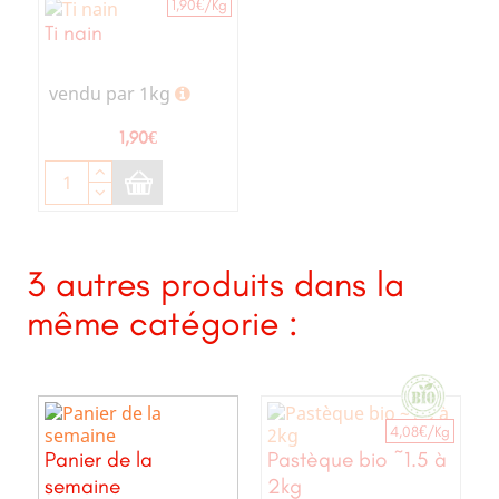
1,90€/Kg
Ti nain
vendu par 1kg
Prix
1,90€
3 autres produits dans la
même catégorie :
4,08€/Kg
Panier de la
Pastèque bio ~1.5 à
semaine
2kg