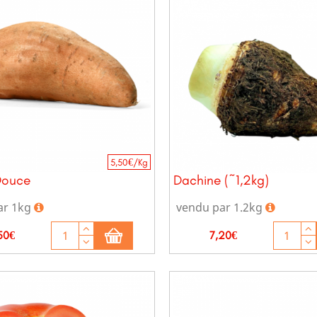
5,50€/Kg
Douce
Dachine (~1,2kg)
ar 1kg
vendu par 1.2kg
x
Prix
50€
7,20€