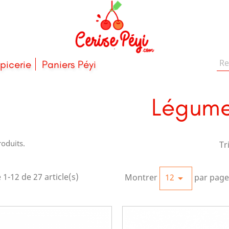
picerie
Paniers Péyi
Légum
roduits.
Tr
 1-12 de 27 article(s)
Montrer
12
par page
