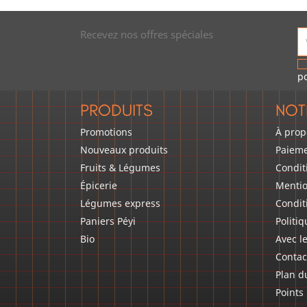
Recevez nos offres spéciales
po
PRODUITS
NOT
Promotions
À prop
Nouveaux produits
Paieme
Fruits & Légumes
Condit
Épicerie
Mentio
Légumes express
Condit
Paniers Péyi
Politiq
Bio
Avec l
Contac
Plan d
Points 