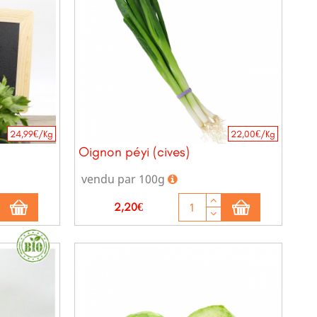
24,99€/Kg
22,00€/Kg
Oignon péyi (cives)
vendu par 100g
Prix
2,20€