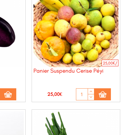
25,00€/
Panier Suspendu Cerise Péyi
Prix
25,00€