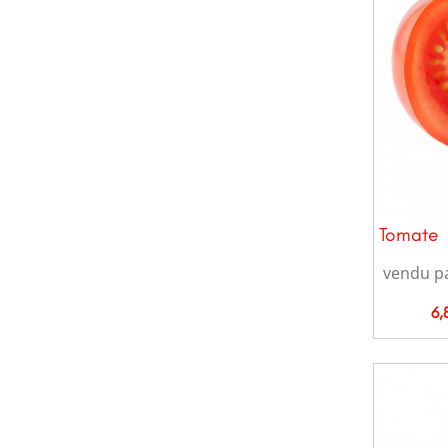
Tomate
vendu p
Pri
6,