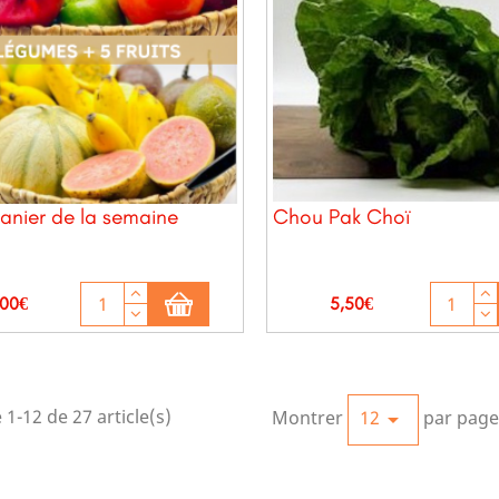
anier de la semaine
Chou Pak Choï
x
Prix
,00€
5,50€
 1-12 de 27 article(s)
Montrer
12
par page
