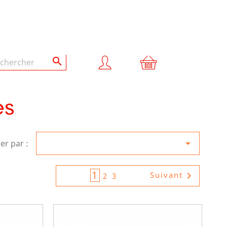

es

ier par :
1

Suivant
2
3