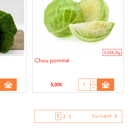
5,00€/Kg
Chou pommé
Prix
5,00€
1

Suivant
2
3