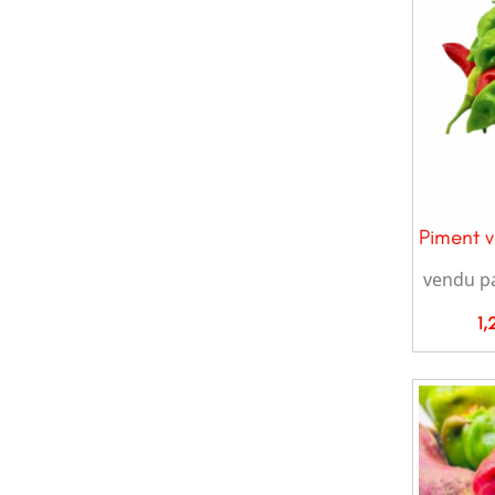
Piment 
vendu p
Pr
1,