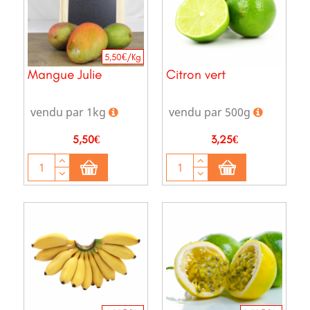
5,50€/Kg
Mangue Julie
Citron vert
vendu par 1kg
vendu par 500g
Prix
Prix
5,50€
3,25€