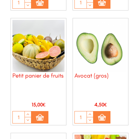
Petit panier de fruits
Avocat (gros)
Prix
Prix
15,00€
4,50€