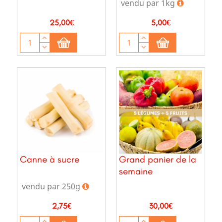
vendu par 1kg
Prix
Prix
25,00€
5,00€
Canne à sucre
Grand panier de la
semaine
vendu par 250g
Prix
Prix
2,75€
30,00€