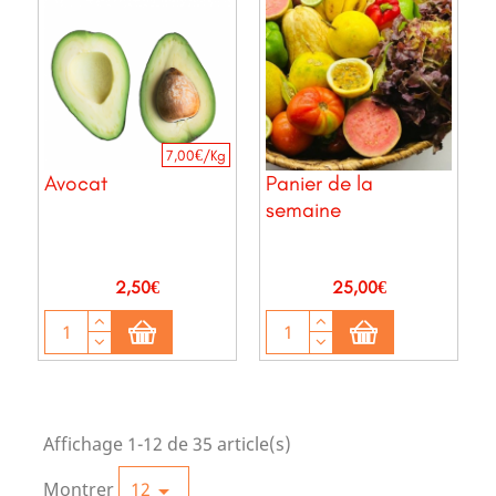
7,00€/Kg
Avocat
Panier de la
semaine
Prix
Prix
2,50€
25,00€
Affichage 1-12 de 35 article(s)
Montrer
12
