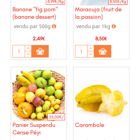
4,99€/Kg
8,50€/Kg
Banane "fig pom"
Maracuja (fruit de
(banane dessert)
la passion)
vendu par 500g
vendu par 1kg
Prix
Prix
2,49€
8,50€
25,00€/
Panier Suspendu
Carambole
Cerise Péyi