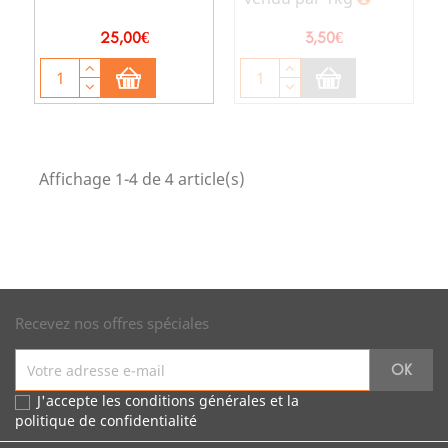
Prix
Prix
25,00€
3,50€
Affichage 1-4 de 4 article(s)
Recevez nos offres spéciales
J'accepte les conditions générales et la
politique de confidentialité