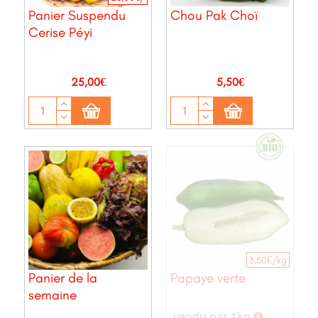
Panier Suspendu
Chou Pak Choï
Cerise Péyi
Prix
Prix
25,00€
5,50€
3,50€/kg
Panier de la
Papaye verte
semaine
vendu par 1kg