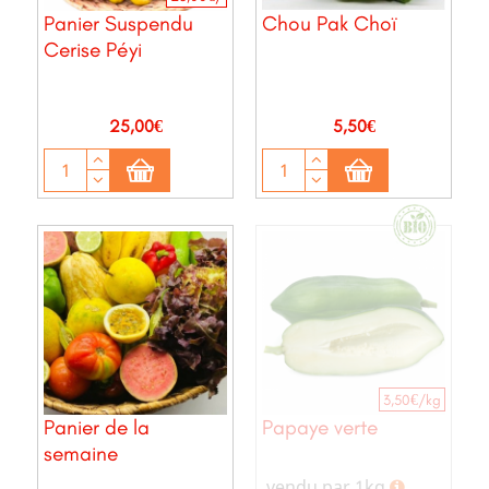
Panier Suspendu
Chou Pak Choï
Cerise Péyi
Prix
Prix
25,00€
5,50€
3,50€/kg
Panier de la
Papaye verte
semaine
vendu par 1kg