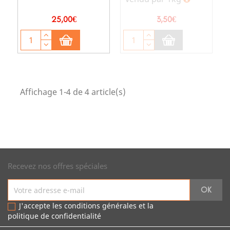
Prix
Prix
25,00€
3,50€
Affichage 1-4 de 4 article(s)
Recevez nos offres spéciales
J'accepte les conditions générales et la
politique de confidentialité