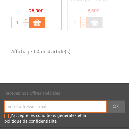
Prix
Prix
25,00€
3,50€
Affichage 1-4 de 4 article(s)
Recevez nos offres spéciales
J'accepte les conditions générales et la
politique de confidentialité