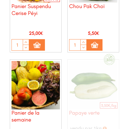
Panier Suspendu
Chou Pak Choï
Cerise Péyi
Prix
Prix
25,00€
5,50€
3,50€/kg
Panier de la
Papaye verte
semaine
vendu par 1kg