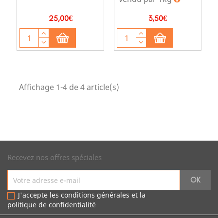
Prix
Prix
25,00€
3,50€
Affichage 1-4 de 4 article(s)
Recevez nos offres spéciales
J'accepte les conditions générales et la
politique de confidentialité