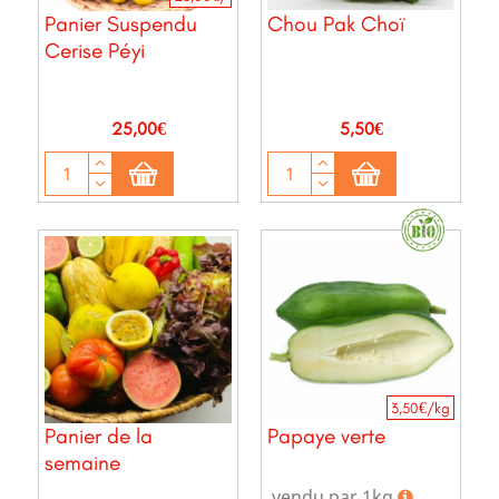
Panier Suspendu
Chou Pak Choï
Cerise Péyi
Prix
Prix
25,00€
5,50€
3,50€/kg
Panier de la
Papaye verte
semaine
vendu par 1kg