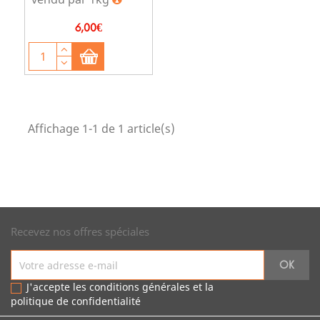
Prix
6,00€
Affichage 1-1 de 1 article(s)
Recevez nos offres spéciales
J'accepte les conditions générales et la
politique de confidentialité